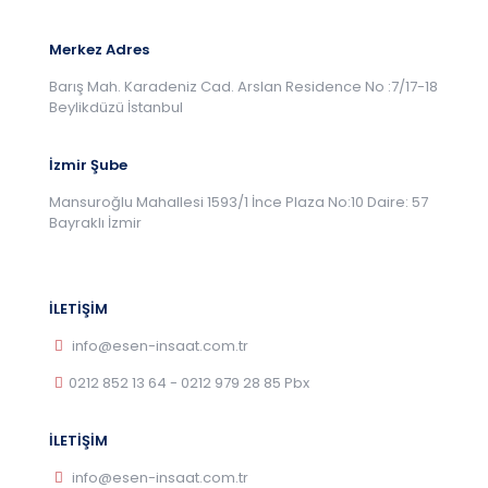
Merkez Adres
Barış Mah. Karadeniz Cad. Arslan Residence No :7/17-18
Beylikdüzü İstanbul
İzmir Şube
Mansuroğlu Mahallesi 1593/1 İnce Plaza No:10 Daire: 57
Bayraklı İzmir
İLETİŞİM
info@esen-insaat.com.tr
0212 852 13 64 - 0212 979 28 85 Pbx
İLETİŞİM
info@esen-insaat.com.tr